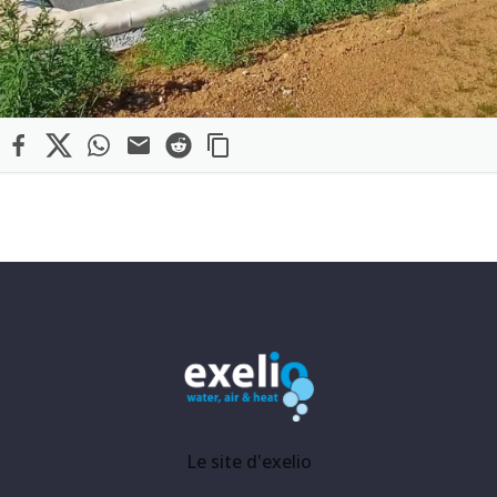
edin
Facebook
X
WhatsApp
Mail
Reddit
exelio
Le site d'exelio