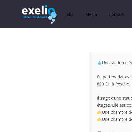
exelio
Jobs
Média
Contact
💧Une station d'ép
En partenariat ave
800 EH à Pesche.
Il s’agit d’une sta
étages. Elle est c
👉Une chambre de 
👉Une chambre de